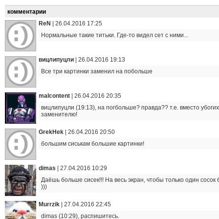
комментарии
ReN
|
26.04.2016 17:25
Нормальные такие титьки. Где-то видел сет с ними...
вицлипуцли
|
26.04.2016 19:13
Все три картинки заменил на побольше
malcontent
|
26.04.2016 20:35
вицлипуцли (19:13), на погбольше? правда?? т.е. вместо убогих
заменителю!
GrekHek
|
26.04.2016 20:50
большим сиськам большие картинки!
dimas
|
27.04.2016 10:29
Даёшь больше сисек!!! На весь экран, чтобы только один сосо
)))
Murrzik
|
27.04.2016 22:45
dimas (10:29), распишитесь.