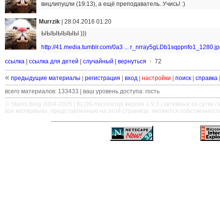
вицлипуцли (19:13), а ещё преподаватель. Учись! :)
Murrzik
|
28.04.2016 01:20
ЫЫЫЫЫЫЫ )))
http://41.media.tumblr.com/0a3 ... r_nrray5gLDb1sqppnfo1_1280.j
ссылка
|
ссылка для детей
|
случайный
|
вернуться
72
↑
«
предыдущие материалы
|
регистрация
|
вход
|
настройки
|
поиск
|
справка
всего материалов: 133433 | ваш уровень доступа: гость
© Stanis.Blog 2004-2026 |
BLOG.microscript
версия 1.9.3 | активных за сутки / м
все материалы, представленные на этой странице, являются собственност
—
—
—
—
—
—
—
—
—
—
—
—
—
—
—
—
—
—
—
—
—