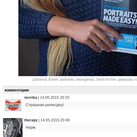
Zaboeva
,
Юлия Забоева
,
блондинка
,
Sean Archer
,
девушка
,
г
комментарии
nevrika
|
14.05.2015 20:25
Страшная шопесдец!
therapy
|
14.05.2015 20:49
Норм