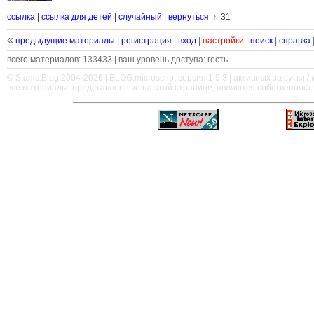
ссылка
|
ссылка для детей
|
случайный
|
вернуться
31
↑
«
предыдущие материалы
|
регистрация
|
вход
|
настройки
|
поиск
|
справка
всего материалов: 133433 | ваш уровень доступа: гость
© Stanis.Blog 2004-2026 |
BLOG.microscript
версия 1.9.3 | активных за сутки / м
все материалы, представленные на этой странице, являются собственност
—
—
—
—
—
—
—
—
—
—
—
—
—
—
—
—
—
—
—
—
—