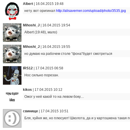
Albert
|
16.04.2015 19:48
нету. вот оригинал
http://alisaverner.com/upload/photo/3535.jpg
Mihoshi_J
|
16.04.2015 19:54
Albert (19:48), мало)
Mihoshi_J
|
16.04.2015 19:55
но думаю на рабочем столе "фона"будет смотреться
IRS12
|
17.04.2015 06:58
Нос сильно порезан.
kikos
|
17.04.2015 10:12
Ожог у неё какой то на левом боку....
свинище
|
17.04.2015 10:51
Бля, хуйня же, но плюсуют! Школота, да и у картошкена такая 