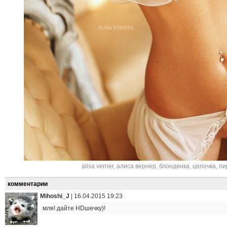
alisa verner
,
алиса вернер
,
блондинка
,
цепочка
,
пи
комментарии
Mihoshi_J
|
16.04.2015 19:23
мля! дайте HDшечку)!