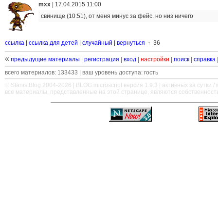
mxx
|
17.04.2015 11:00
свинище (10:51), от меня минус за фейс. но низ ничего
ссылка
|
ссылка для детей
|
случайный
|
вернуться
36
↑
«
предыдущие материалы
|
регистрация
|
вход
|
настройки
|
поиск
|
справка
всего материалов: 133433 | ваш уровень доступа: гость
© Stanis.Blog 2004-2026 |
BLOG.microscript
версия 1.9.3 | активных за сутки / м
все материалы, представленные на этой странице, являются собственност
—
—
—
—
—
—
—
—
—
—
—
—
—
—
—
—
—
—
—
—
—