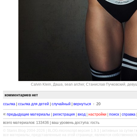
Calvin Klein
,
Даша
,
sean archer
,
Станислав Пучковский
,
деву
комментариев нет
ссылка
|
ссылка для детей
|
случайный
|
вернуться
20
↑
«
предыдущие материалы
|
регистрация
|
вход
|
настройки
|
поиск
|
справка
всего материалов: 133436 | ваш уровень доступа: гость
© Stanis.Blog 2004-2026 |
BLOG.microscript
версия 1.9.3 | активных за сутки / м
все материалы, представленные на этой странице, являются собственност