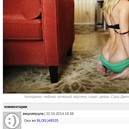
блондинка
,
лифчик
,
зеленый
,
картина
,
сидит
,
диван
,
Сара Джин
комментарии
вицлипуцли
|
22.10.2014 18:38
Она же
BLOG:)48535