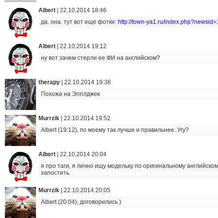
Albert
|
22.10.2014 18:46
да. она. тут вот еще фотки:
http://town-ya1.ru/index.php?newsid
Albert
|
22.10.2014 19:12
ну вот зачем стерли ее ФИ на английском?
therapy
|
22.10.2014 19:36
Похожа на Эпплджек
Murrzik
|
22.10.2014 19:52
Albert (19:12), по моему так лучше и правильнее. Угу?
Albert
|
22.10.2014 20:04
я про таги, я лично ищу модельку по оригинальному английском
запостить.
Murrzik
|
22.10.2014 20:05
Albert (20:04), договорились )