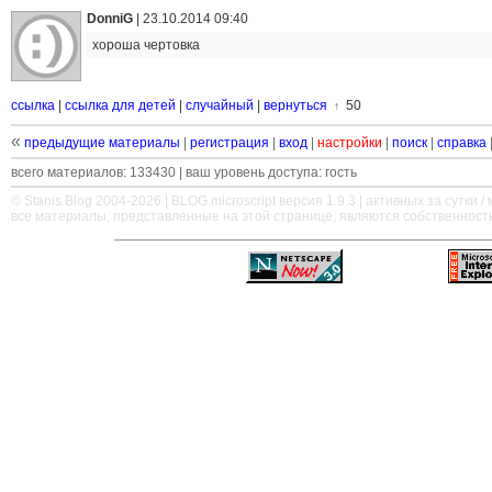
DonniG
|
23.10.2014 09:40
хороша чертовка
ссылка
|
ссылка для детей
|
случайный
|
вернуться
50
↑
«
предыдущие материалы
|
регистрация
|
вход
|
настройки
|
поиск
|
справка
всего материалов: 133430 | ваш уровень доступа: гость
© Stanis.Blog 2004-2026 |
BLOG.microscript
версия 1.9.3 | активных за сутки / м
все материалы, представленные на этой странице, являются собственност
—
—
—
—
—
—
—
—
—
—
—
—
—
—
—
—
—
—
—
—
—