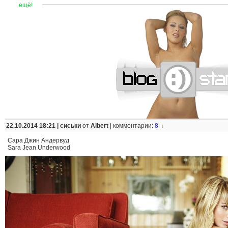
—
—
—
—
—
—
—
—
—
—
—
—
—
—
—
—
—
—
—
—
—
—
ещё!
22.10.2014 18:21 |
сиськи
от
Albert
|
комментарии:
8
↓
Сара Джин Андервуд
Sara Jean Underwood