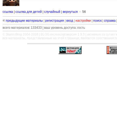
ссылка
|
ссылка для детей
|
случайный
|
вернуться
56
↑
«
предыдущие материалы
|
регистрация
|
вход
|
настройки
|
поиск
|
справка
всего материалов: 133433 | ваш уровень доступа: гость
© Stanis.Blog 2004-2026 |
BLOG.microscript
версия 1.9.3 | активных за сутки / м
все материалы, представленные на этой странице, являются собственност
—
—
—
—
—
—
—
—
—
—
—
—
—
—
—
—
—
—
—
—
—