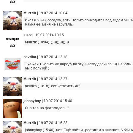
Murrzik
|
19.07.2014 10:04
kikos (09:24), соседка, епти. Только приходится под видом МП
мамка её, меня не заругала.
kikos
|
19.07.2014 10:15
Murrzik (10:04), )))))))))))))))
nevrika
|
19.07.2014 13:18
Эхе-хех! Сколько же народу на эту Анютку дрочило! ))) Небол
бы с пользой )
Murrzik
|
19.07.2014 13:27
nevrika (13:18), есть статистика?
johnnyboy
|
19.07.2014 15:40
Она только фотомодель ?
Murrzik
|
19.07.2014 16:23
johnnyboy (15:40), нет. Ещё поёт и крестиком вышивает. А блинч