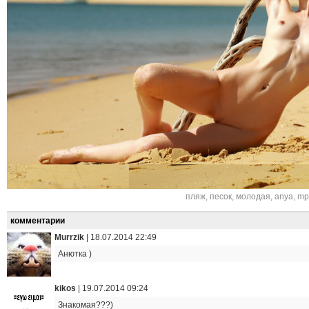
пляж
,
песок
,
молодая
,
anya
,
mp
комментарии
Murrzik
|
18.07.2014 22:49
Анютка )
kikos
|
19.07.2014 09:24
Знакомая???)