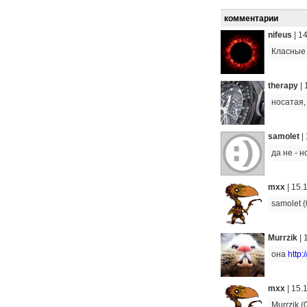
комментарии
nifeus
|
14
Класные
therapy
|
носатая,
samolet
|
да не - 
mxx
|
15.
samolet (
Murrzik
|
она
http
mxx
|
15.
Murrzik (