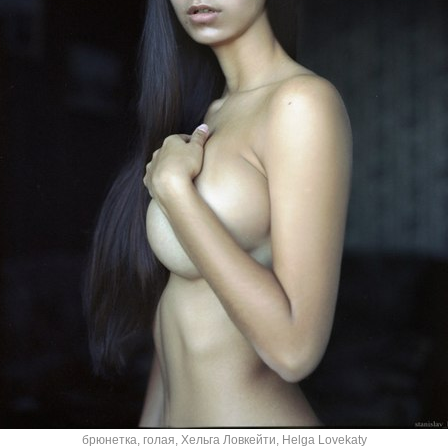
брюнетка
,
голая
,
Хельга Ловкейти
,
Helga Lovekaty