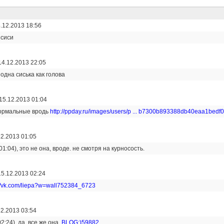
.12.2013 18:56
 сиси
14.12.2013 22:05
 одна сиська как голова
15.12.2013 01:04
нормальные вродь
http://ppday.ru/images/users/p ... b7300b893388db40eaa1bedf0
12.2013 01:05
01:04), это не она, вроде. не смотря на курносость.
15.12.2013 02:24
://vk.com/liepa?w=wall752384_6723
12.2013 03:54
02:24), да. все же она.
BLOG:)59882