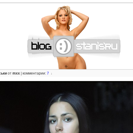
—
—
—
—
—
—
—
—
—
—
—
—
—
—
—
—
—
—
—
—
—
—
—
—
—
—
—
—
ськи
от
mxx
|
комментарии:
7
↓