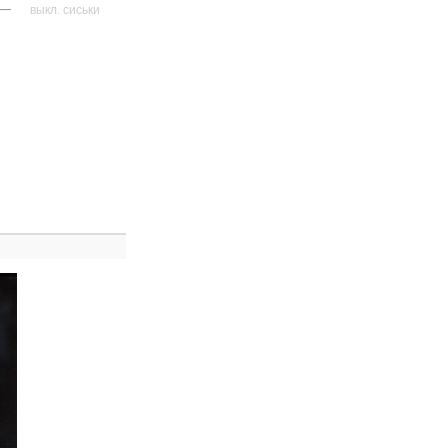
—
выкл. сиськи