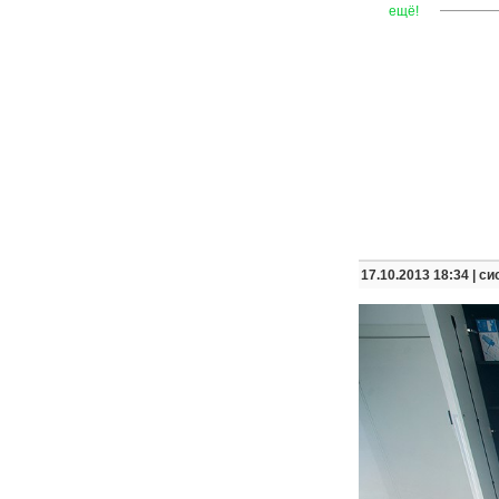
—
—
—
ещё!
17.10.2013 18:34 |
си