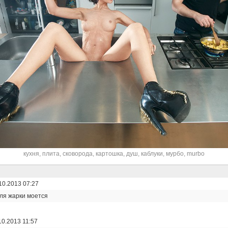
кухня
,
плита
,
сковорода
,
картошка
,
душ
,
каблуки
,
мурбо
,
murbo
10.2013 07:27
ля жарки моется
10.2013 11:57