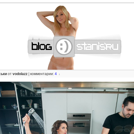
—
—
—
—
—
—
—
—
—
—
—
—
—
—
—
—
—
—
—
—
—
—
—
—
—
—
—
—
ськи
от
vodolazz
|
комментарии:
4
↓