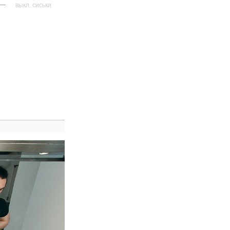
—
выкл. сиськи