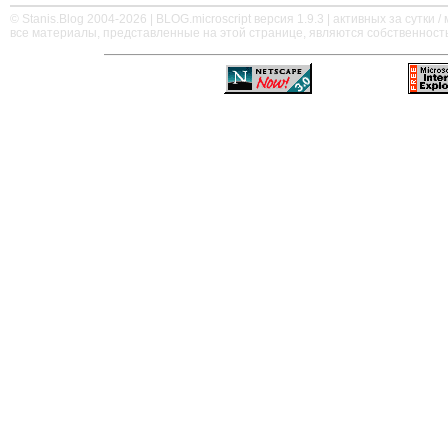
© Stanis.Blog 2004-2026 |
BLOG.microscript
версия 1.9.3 | активных за сутки / м
все материалы, представленные на этой странице, являются собственност
—
—
—
—
—
—
—
—
—
—
—
—
—
—
—
—
—
—
—
—
—