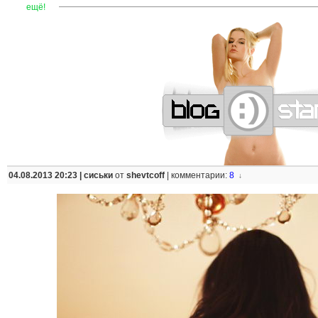
—
—
—
—
—
—
—
—
—
—
—
—
—
—
—
—
—
—
—
—
—
—
ещё!
04.08.2013 20:23 |
сиськи
от
shevtcoff
|
комментарии:
8
↓