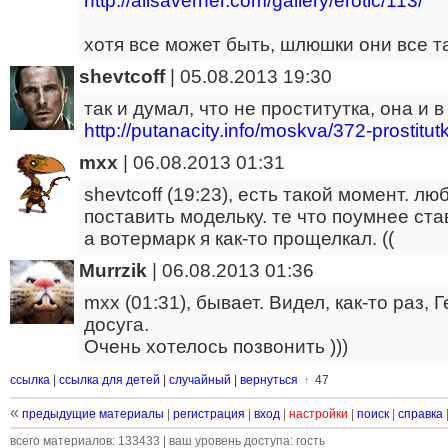
http://alisaverner.com/gallery/erotic/113/
хотя все может быть, шлюшки они все т
shevtcoff
|
05.08.2013 19:30
так и думал, что не проститутка, она и 
http://putanacity.info/moskva/372-prostitut
mxx
|
06.08.2013 01:31
shevtcoff (19:23), есть такой момент. л
поставить модельку. те что поумнее ст
а вотермарк я как-то прощелкал. ((
Murrzik
|
06.08.2013 01:36
mxx (01:31), бывает. Видел, как-то раз,
досуга.
Очень хотелось позвонить )))
ссылка
|
ссылка для детей
|
случайный
|
вернуться
47
↑
«
предыдущие материалы
|
регистрация
|
вход
|
настройки
|
поиск
|
справка
всего материалов: 133433 | ваш уровень доступа: гость