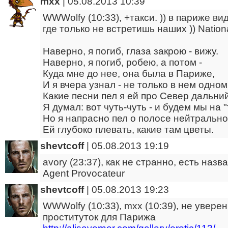
mxx
|
05.08.2013 10:39
WWWolfy (10:33), +такси. )) в париже в
где только не встретишь наших )) Nation
Наверно, я погиб, глаза закрою - вижу.
Наверно, я погиб, робею, а потом -
Куда мне до нее, она была в Париже,
И я вчера узнал - не только в нем одном
Какие песни пел я ей про Север дальний
Я думал: вот чуть-чуть - и будем мы на "
Но я напрасно пел о полосе нейтрально
Ей глубоко плевать, какие там цветы.
shevtcoff
|
05.08.2013 19:19
avory (23:37), как не странно, есть наз
Agent Provocateur
shevtcoff
|
05.08.2013 19:23
WWWolfy (10:33), mxx (10:39), не увере
проституток для Парижа