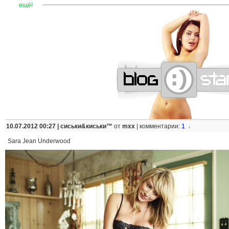
—
—
—
—
—
—
—
—
—
—
—
—
—
—
—
—
—
—
—
—
—
—
ещё!
10.07.2012 00:27 |
сиськи&киськи™
от
mxx
|
комментарии:
1
↓
Sara Jean Underwood