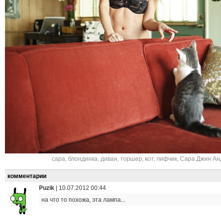
сара
,
блондинка
,
диван
,
торшер
,
кот
,
лифчик
,
Сара Джин Ан
комментарии
Puzik
|
10.07.2012 00:44
на что то похожа, эта лампа...