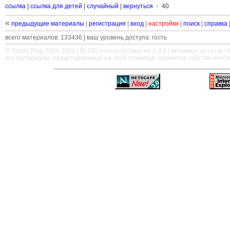
ссылка
|
ссылка для детей
|
случайный
|
вернуться
40
↑
«
предыдущие материалы
|
регистрация
|
вход
|
настройки
|
поиск
|
справка
всего материалов: 133436 | ваш уровень доступа: гость
© Stanis.Blog 2004-2026 |
BLOG.microscript
версия 1.9.3 | активных за сутки / м
все материалы, представленные на этой странице, являются собственност
—
—
—
—
—
—
—
—
—
—
—
—
—
—
—
—
—
—
—
—
—