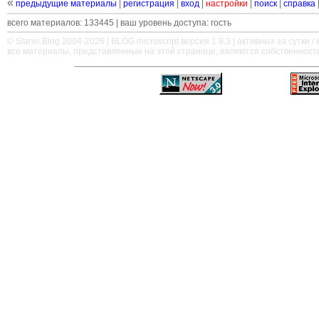
«
предыдущие материалы
|
регистрация
|
вход
|
настройки
|
поиск
|
справка
всего материалов: 133445 | ваш уровень доступа: гость
© Stanis.Blog 2004-2026 |
BLOG.microscript
версия 1.9.3 | активных за сутки / м
все материалы, представленные на этой странице, являются собственност
—
—
—
—
—
—
—
—
—
—
—
—
—
—
—
—
—
—
—
—
—