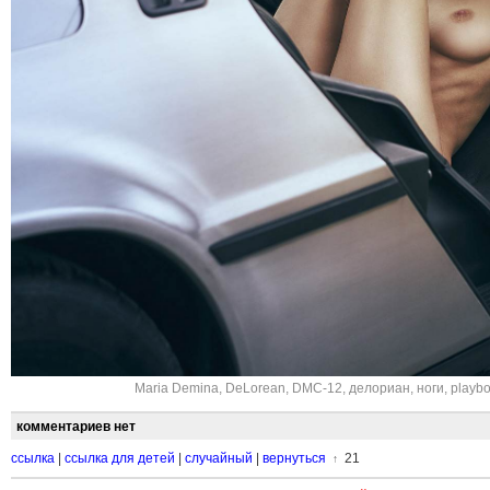
Maria Demina
,
DeLorean
,
DMC-12
,
делориан
,
ноги
,
playbo
комментариев нет
ссылка
|
ссылка для детей
|
случайный
|
вернуться
21
↑