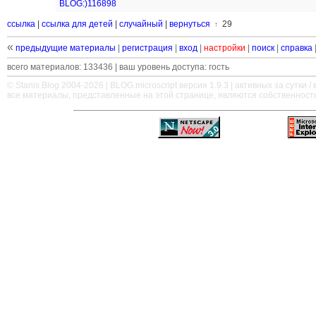
BLOG:)116898
ссылка
|
ссылка для детей
|
случайный
|
вернуться
29
↑
«
предыдущие материалы
|
регистрация
|
вход
|
настройки
|
поиск
|
справка
всего материалов: 133436 | ваш уровень доступа: гость
© Stanis.Blog 2004-2026 |
BLOG.microscript
версия 1.9.3 | активных за сутки / м
все материалы, представленные на этой странице, являются собственност
—
—
—
—
—
—
—
—
—
—
—
—
—
—
—
—
—
—
—
—
—