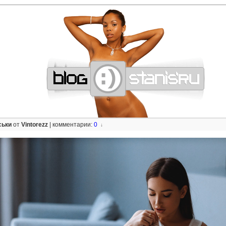
—
—
—
—
—
—
—
—
—
—
—
—
—
—
—
—
—
—
—
—
—
—
—
—
—
—
—
—
ськи
от
Vintorezz
|
комментарии:
0
↓