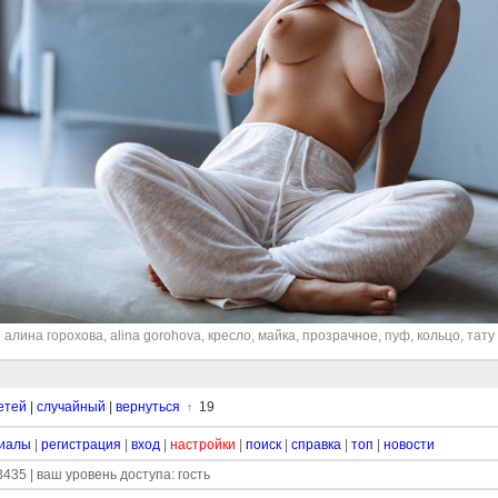
алина горохова
,
alina gorohova
,
кресло
,
майка
,
прозрачное
,
пуф
,
кольцо
,
тату
етей
|
случайный
|
вернуться
19
↑
иалы
|
регистрация
|
вход
|
настройки
|
поиск
|
справка
|
топ
|
новости
435 | ваш уровень доступа: гость