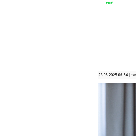
—
—
—
ещё!
23.05.2025 06:54 |
си