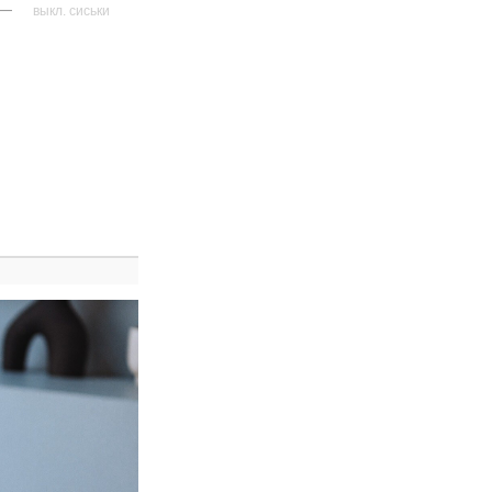
—
выкл. сиськи