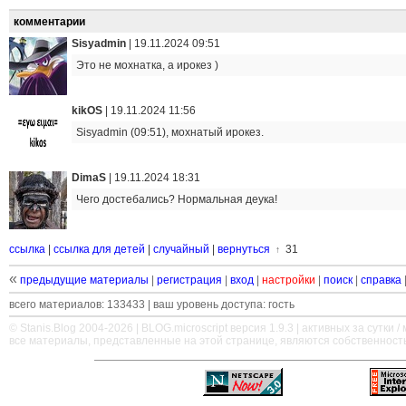
комментарии
Sisyadmin
|
19.11.2024 09:51
Это не мохнатка, а ирокез )
kikOS
|
19.11.2024 11:56
Sisyadmin (09:51), мохнатый ирокез.
DimaS
|
19.11.2024 18:31
Чего достебались? Нормальная деука!
ссылка
|
ссылка для детей
|
случайный
|
вернуться
31
↑
«
предыдущие материалы
|
регистрация
|
вход
|
настройки
|
поиск
|
справка
всего материалов: 133433 | ваш уровень доступа: гость
© Stanis.Blog 2004-2026 |
BLOG.microscript
версия 1.9.3 | активных за сутки / м
все материалы, представленные на этой странице, являются собственност
—
—
—
—
—
—
—
—
—
—
—
—
—
—
—
—
—
—
—
—
—