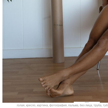
голая
,
кресло
,
картина
,
фотография
,
пальма
,
без лица
,
труба
,
туб