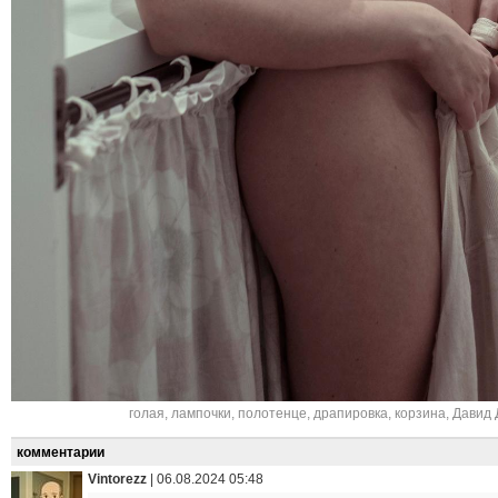
голая
,
лампочки
,
полотенце
,
драпировка
,
корзина
,
Давид 
комментарии
Vintorezz
|
06.08.2024 05:48