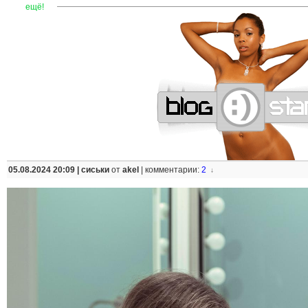
—
—
—
—
—
—
—
—
—
—
—
—
—
—
—
—
—
—
—
—
—
—
ещё!
05.08.2024 20:09 |
сиськи
от
akel
|
комментарии:
2
↓