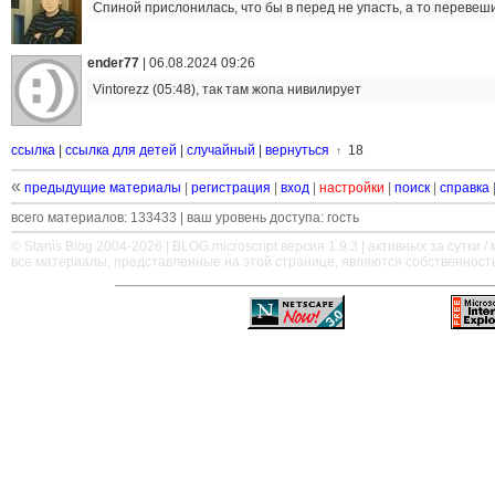
Спиной прислонилась, что бы в перед не упасть, а то перевеш
ender77
|
06.08.2024 09:26
Vintorezz (05:48), так там жопа нивилирует
ссылка
|
ссылка для детей
|
случайный
|
вернуться
18
↑
«
предыдущие материалы
|
регистрация
|
вход
|
настройки
|
поиск
|
справка
всего материалов: 133433 | ваш уровень доступа: гость
© Stanis.Blog 2004-2026 |
BLOG.microscript
версия 1.9.3 | активных за сутки / м
все материалы, представленные на этой странице, являются собственност
—
—
—
—
—
—
—
—
—
—
—
—
—
—
—
—
—
—
—
—
—