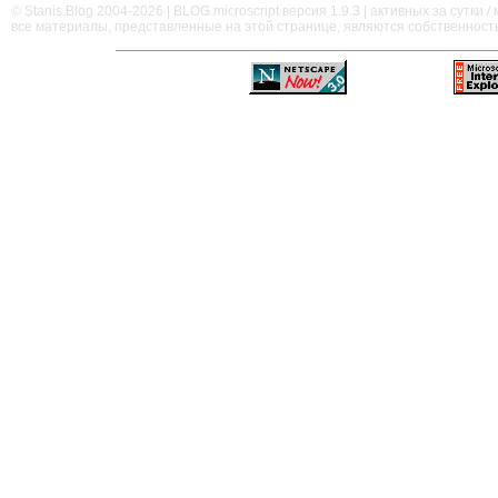
© Stanis.Blog 2004-2026 |
BLOG.microscript
версия 1.9.3 | активных за сутки / м
все материалы, представленные на этой странице, являются собственност
—
—
—
—
—
—
—
—
—
—
—
—
—
—
—
—
—
—
—
—
—