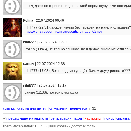
норм, даже не скрипит. видно на клей перед шурупами посадил
Polina
|
22.07.2024 00:46
nihil777 (22:31), а скрепления без гвоздей, на нагеля слышали?
https://lenstroydom.ru/images/article/nageli02.jpg
nihil777
|
22.07.2024 08:20
Polina (00:46), не только слышал, но и делал. много мебели со
саныч
|
22.07.2024 12:38
nihil777 (17:03), Без неё деука упадёт. Зачем деуку роняете???
nihil777
|
23.07.2024 17:17
саныч (12:38), постоит, молодая
ссылка
|
ссылка для детей
|
случайный
|
вернуться
31
↑
«
предыдущие материалы
|
регистрация
|
вход
|
настройки
|
поиск
|
справка
всего материалов: 133436 | ваш уровень доступа: гость