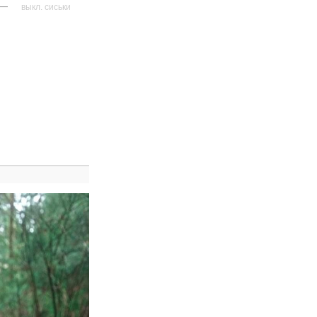
—
выкл. сиськи