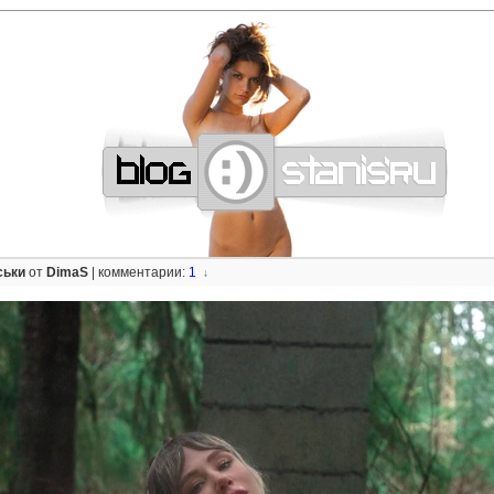
—
—
—
—
—
—
—
—
—
—
—
—
—
—
—
—
—
—
—
—
—
—
—
—
—
—
—
—
ськи
от
DimaS
|
комментарии:
1
↓