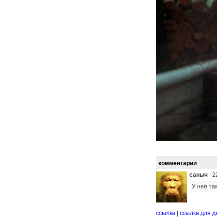
комментарии
саныч
|
2
У неё там
ссылка
|
ссылка для д