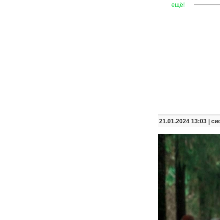
—
—
—
ещё!
21.01.2024 13:03 |
си