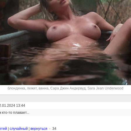
блондинка
,
лежит
,
ванна
,
Сара Джин Андервуд
,
Sara Jean Underwood
2.01.2024 13:44
 кто-то плавает...
етей
|
случайный
|
вернуться
34
↑