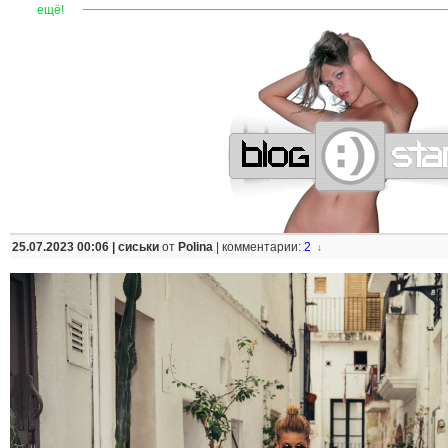
—
—
—
—
—
—
—
—
—
—
—
—
—
—
—
—
—
—
—
—
—
—
ещё!
25.07.2023 00:06 |
сиськи
от
Polina
|
комментарии:
2
↓