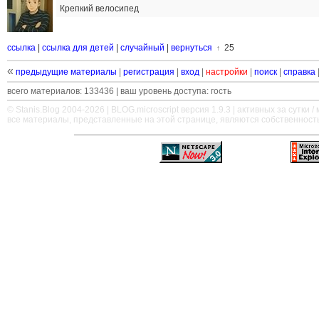
Крепкий велосипед
ссылка
|
ссылка для детей
|
случайный
|
вернуться
25
↑
«
предыдущие материалы
|
регистрация
|
вход
|
настройки
|
поиск
|
справка
всего материалов: 133436 | ваш уровень доступа: гость
© Stanis.Blog 2004-2026 |
BLOG.microscript
версия 1.9.3 | активных за сутки / м
все материалы, представленные на этой странице, являются собственност
—
—
—
—
—
—
—
—
—
—
—
—
—
—
—
—
—
—
—
—
—