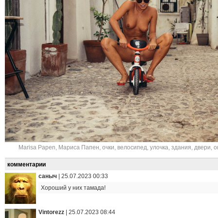
Marisa Papen
,
Мариса Папен
,
очки
,
велосипед
,
улочка
,
здания
,
двери
,
о
комментарии
саныч
|
25.07.2023 00:33
Хороший у них тамада!
Vintorezz
|
25.07.2023 08:44