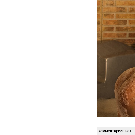
комментариев нет