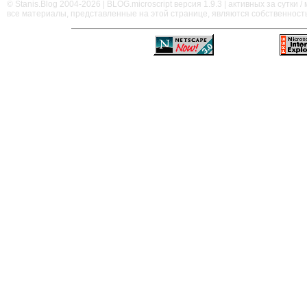
© Stanis.Blog 2004-2026 |
BLOG.microscript
версия 1.9.3 | активных за сутки / м
все материалы, представленные на этой странице, являются собственност
—
—
—
—
—
—
—
—
—
—
—
—
—
—
—
—
—
—
—
—
—