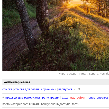
утро
,
рассвет
,
туман
,
дорога
,
лес
,
б
комментариев нет
ссылка
|
ссылка для детей
|
случайный
|
вернуться
33
↑
«
предыдущие материалы
|
регистрация
|
вход
|
настройки
|
поиск
|
справка
всего материалов: 133448 | ваш уровень доступа: гость