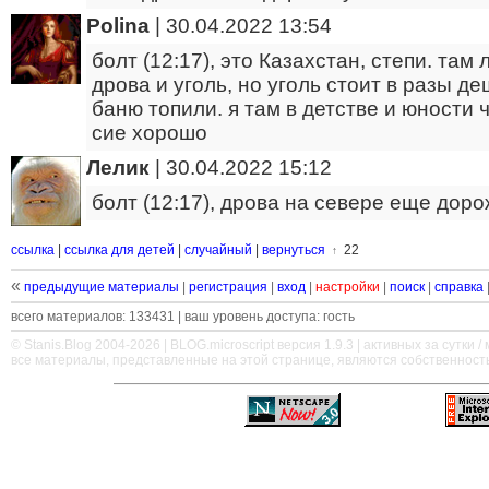
Polina
|
30.04.2022 13:54
болт (12:17), это Казахстан, степи. там 
дрова и уголь, но уголь стоит в разы д
баню топили. я там в детстве и юности 
сие хорошо
Лелик
|
30.04.2022 15:12
болт (12:17), дрова на севере еще дор
ссылка
|
ссылка для детей
|
случайный
|
вернуться
22
↑
«
предыдущие материалы
|
регистрация
|
вход
|
настройки
|
поиск
|
справка
всего материалов: 133431 | ваш уровень доступа: гость
© Stanis.Blog 2004-2026 |
BLOG.microscript
версия 1.9.3 | активных за сутки / м
все материалы, представленные на этой странице, являются собственност
—
—
—
—
—
—
—
—
—
—
—
—
—
—
—
—
—
—
—
—
—