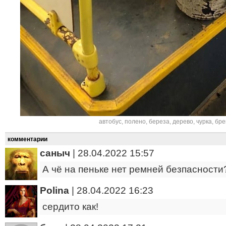
автобус
,
полено
,
береза
,
дерево
,
чурка
,
бре
комментарии
саныч
|
28.04.2022 15:57
А чё на пеньке нет ремней безпасности
Polina
|
28.04.2022 16:23
сердито как!