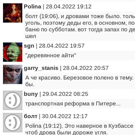
Polina
|
28.04.2022 19:12
болт (19:06), и дровами тоже было. тол
уголь, поэтому деды его, в основном, п
баню по субботам. вот тогда запах по 
шел
sgn
|
28.04.2022 19:57
"деревянное айти"
garry_stanis
|
28.04.2022 20:57
А че красиво. Березовое полено в тему
бы.
buny
|
29.04.2022 08:25
транспортная реформа в Питере...
болт
|
30.04.2022 12:17
Polina (19:12), Это наверное в Кузбассе
чтоб дрова были дороже угля.