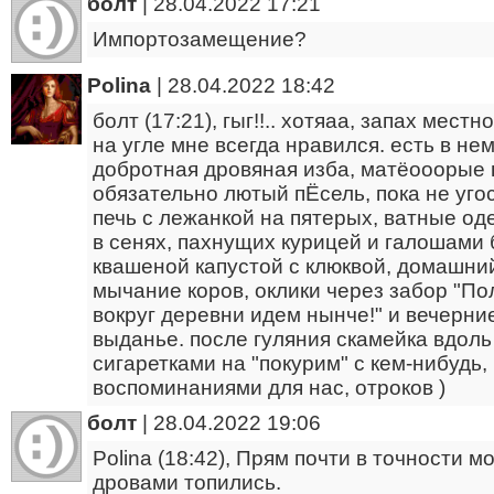
болт
|
28.04.2022 17:21
Импортозамещение?
Polina
|
28.04.2022 18:42
болт (17:21), гыг!!.. хотяаа, запах мес
на угле мне всегда нравился. есть в не
добротная дровяная изба, матёооорые 
обязательно лютый пЁсель, пока не уго
печь с лежанкой на пятерых, ватные од
в сенях, пахнущих курицей и галошами 
квашеной капустой с клюквой, домашний
мычание коров, оклики через забор "По
вокруг деревни идем нынче!" и вечерни
выданье. после гуляния скамейка вдоль
сигаретками на "покурим" с кем-нибудь
воспоминаниями для нас, отроков )
болт
|
28.04.2022 19:06
Polina (18:42), Прям почти в точности м
дровами топились.