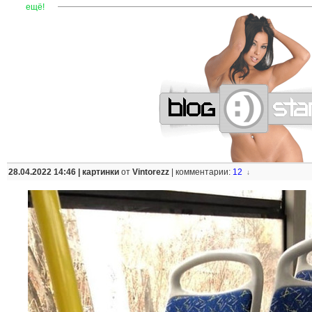
—
—
—
—
—
—
—
—
—
—
—
—
—
—
—
—
—
—
—
—
—
—
ещё!
28.04.2022 14:46 |
картинки
от
Vintorezz
|
комментарии:
12
↓