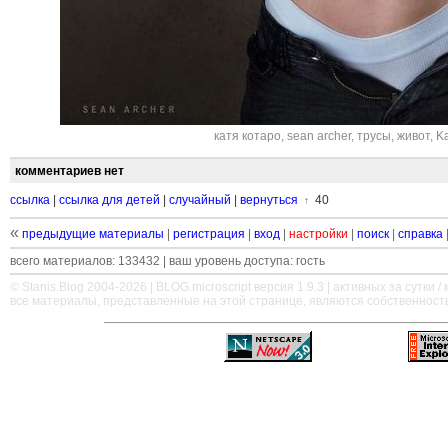
катя котаро
,
sean archer
,
трусы
,
живот
,
Ka
комментариев нет
ссылка
|
ссылка для детей
|
случайный
|
вернуться
40
↑
«
предыдущие материалы
|
регистрация
|
вход
|
настройки
|
поиск
|
справка
всего материалов: 133432 | ваш уровень доступа: гость
© Stanis.Blog 2004-2026 |
BLOG.microscript
версия 1.9.3 | активных за сутки / м
все материалы, представленные на этой странице, являются собственност
—
—
—
—
—
—
—
—
—
—
—
—
—
—
—
—
—
—
—
—
—