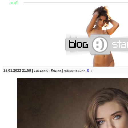
—
—
—
—
—
—
—
—
—
—
—
—
—
—
—
—
—
—
—
—
—
—
ещё!
28.01.2022 21:59 |
сиськи
от
Лелик
|
комментарии:
0
↓