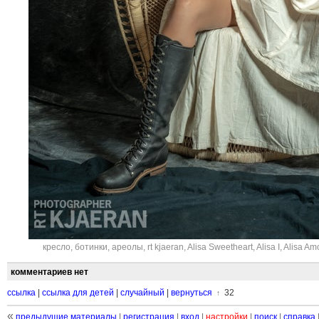
кресло
,
ботинки
,
ареолы
,
rt kjaeran
,
Alisa Sweetheart
,
Alisa I
,
Alisa Am
комментариев нет
ссылка
|
ссылка для детей
|
случайный
|
вернуться
32
↑
«
предыдущие материалы
|
регистрация
|
вход
|
настройки
|
поиск
|
справка