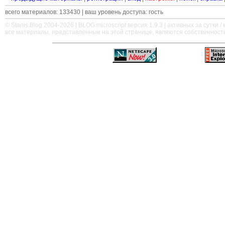
всего материалов: 133430 | ваш уровень доступа: гость
© Stanis.Blog 2004-2026 |
BLOG.microscript
версия 1.9.3 | активных за сутки / м
все материалы, представленные на этой странице, являются собственност
—
—
—
—
—
—
—
—
—
—
—
—
—
—
—
—
—
—
—
—
—