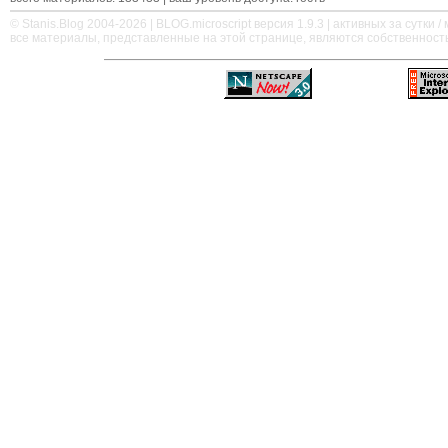
© Stanis.Blog 2004-2026 |
BLOG.microscript
версия 1.9.3 | активных за сутки / м
все материалы, представленные на этой странице, являются собственност
—
—
—
—
—
—
—
—
—
—
—
—
—
—
—
—
—
—
—
—
—