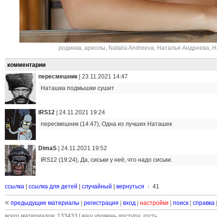
родинка
,
ареолы
,
Natalia Andreeva
,
Наталья Андреева
,
Н
комментарии
пересмешник
|
23.11.2021 14:47
Наташка подмышки сушит
IRS12
|
24.11.2021 19:24
пересмешник (14:47), Одна из лучших Наташек
DimaS
|
24.11.2021 19:52
IRS12 (19:24), Да, сиськи у неё, что надо сиськи.
ссылка
|
ссылка для детей
|
случайный
|
вернуться
41
↑
«
предыдущие материалы
|
регистрация
|
вход
|
настройки
|
поиск
|
справка
всего материалов: 133433 | ваш уровень доступа: гость