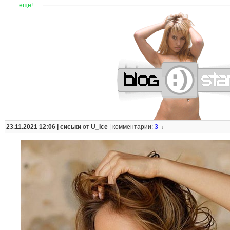
—
—
—
—
—
—
—
—
—
—
—
—
—
—
—
—
—
—
—
—
—
—
ещё!
23.11.2021 12:06 |
сиськи
от
U_Ice
|
комментарии:
3
↓