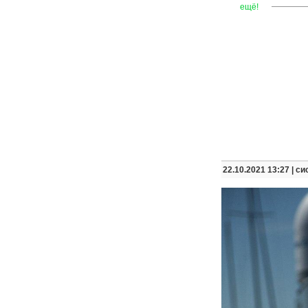
—
—
—
ещё!
22.10.2021 13:27 |
си