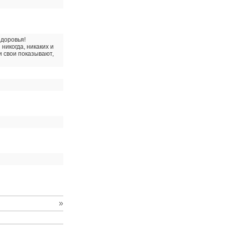
здоровья!
 никогда, никаких и
и свои показывают,
»