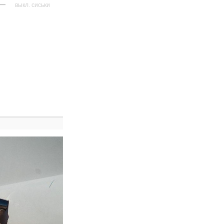
—
выкл. сиськи