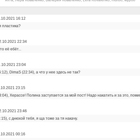
яхта
,
Лера Коваленко
,
Валерия Коваленко
,
Lera Kovalenko
,
murbo
,
мурбо
.10.2021 16:12
я пластика?
2.10.2021 22:34
 то её ебёт...
.10.2021 23:04
:12), DimaS (22:34), а что у нее здесь не так?
.10.2021 23:15
23:04), Херассе! Полина заступается за мой пост! Надо накатить и за это, поми
2.10.2021 23:46
:15), с днюхой тебя, я ща тоже за тя накачу.
.10.2021 00:16