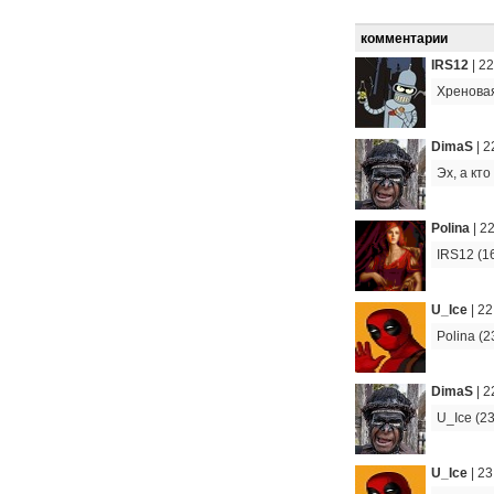
комментарии
IRS12
|
22
Хренова
DimaS
|
2
Эх, а кто
Polina
|
22
IRS12 (16
U_Ice
|
22
Polina (
DimaS
|
2
U_Ice (23
U_Ice
|
23