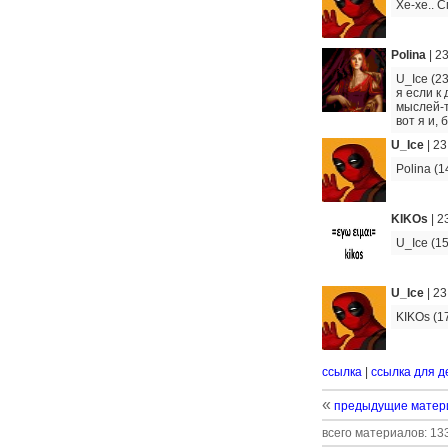
Хе-хе.. 
Polina
|
23
U_Ice (2
я если к 
мыслей-т
вот я и, 
U_Ice
|
23
Polina (1
KIKOs
|
2
U_Ice (15
U_Ice
|
23
KIKOs (17
ссылка
|
ссылка для д
«
предыдущие матер
всего материалов: 133