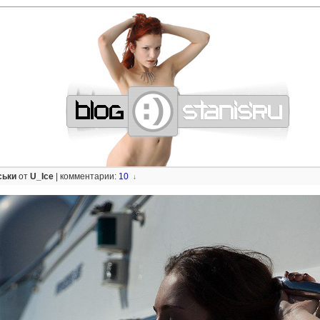
—
—
—
—
—
—
—
—
—
—
—
—
—
—
—
—
—
—
—
—
—
—
—
—
—
—
—
—
ськи
от
U_Ice
|
комментарии:
10
↓