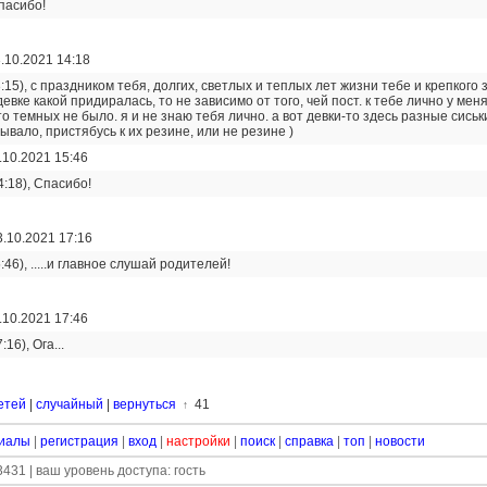
Спасибо!
.10.2021 14:18
3:15), с праздником тебя, долгих, светлых и теплых лет жизни тебе и крепкого 
девке какой придиралась, то не зависимо от того, чей пост. к тебе лично у меня
о темных не было. я и не знаю тебя лично. а вот девки-то здесь разные сиськ
бывало, пристябусь к их резине, или не резине )
.10.2021 15:46
4:18), Спасибо!
3.10.2021 17:16
:46), .....и главное слушай родителей!
.10.2021 17:46
:16), Ога...
етей
|
случайный
|
вернуться
41
↑
иалы
|
регистрация
|
вход
|
настройки
|
поиск
|
справка
|
топ
|
новости
431 | ваш уровень доступа: гость