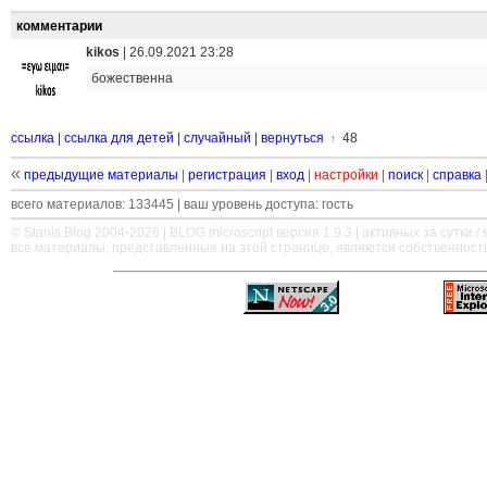
комментарии
kikos
|
26.09.2021 23:28
божественна
ссылка
|
ссылка для детей
|
случайный
|
вернуться
48
↑
«
предыдущие материалы
|
регистрация
|
вход
|
настройки
|
поиск
|
справка
всего материалов: 133445 | ваш уровень доступа: гость
© Stanis.Blog 2004-2026 |
BLOG.microscript
версия 1.9.3 | активных за сутки / м
все материалы, представленные на этой странице, являются собственност
—
—
—
—
—
—
—
—
—
—
—
—
—
—
—
—
—
—
—
—
—