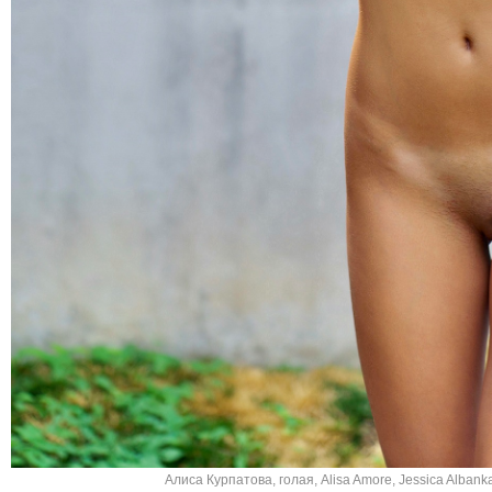
Алиса Курпатова
,
голая
,
Alisa Amore
,
Jessica Albank