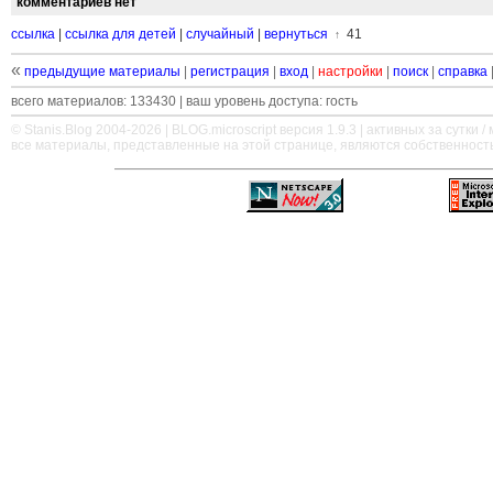
комментариев нет
ссылка
|
ссылка для детей
|
случайный
|
вернуться
41
↑
«
предыдущие материалы
|
регистрация
|
вход
|
настройки
|
поиск
|
справка
всего материалов: 133430 | ваш уровень доступа: гость
© Stanis.Blog 2004-2026 |
BLOG.microscript
версия 1.9.3 | активных за сутки / м
все материалы, представленные на этой странице, являются собственност
—
—
—
—
—
—
—
—
—
—
—
—
—
—
—
—
—
—
—
—
—