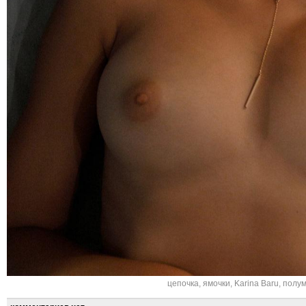
цепочка
,
ямочки
,
Karina Baru
,
полум