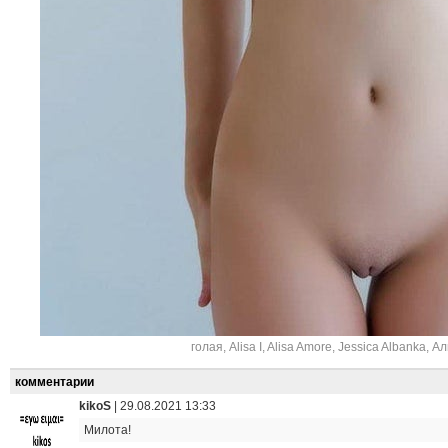
голая
,
Alisa I
,
Alisa Amore
,
Jessica Albanka
,
Ал
комментарии
kikoS
|
29.08.2021 13:33
Милота!