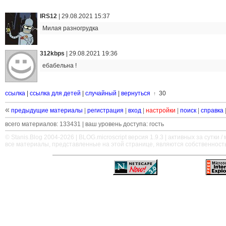
IRS12
|
29.08.2021 15:37
Милая разногрудка
312kbps
|
29.08.2021 19:36
ебабельна !
ссылка
|
ссылка для детей
|
случайный
|
вернуться
30
↑
«
предыдущие материалы
|
регистрация
|
вход
|
настройки
|
поиск
|
справка
всего материалов: 133431 | ваш уровень доступа: гость
© Stanis.Blog 2004-2026 |
BLOG.microscript
версия 1.9.3 | активных за сутки / м
все материалы, представленные на этой странице, являются собственност
—
—
—
—
—
—
—
—
—
—
—
—
—
—
—
—
—
—
—
—
—