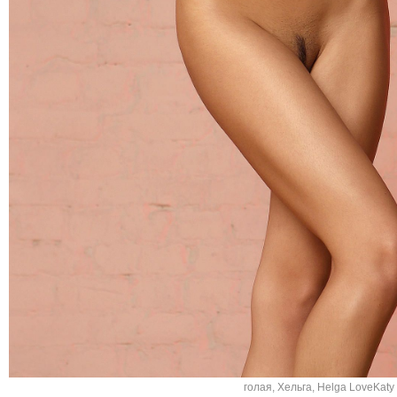
голая
,
Хельга
,
Helga LoveKaty