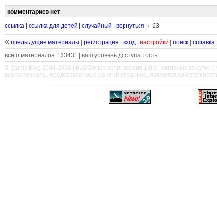
комментариев нет
ссылка
|
ссылка для детей
|
случайный
|
вернуться
23
↑
«
предыдущие материалы
|
регистрация
|
вход
|
настройки
|
поиск
|
справка
всего материалов: 133431 | ваш уровень доступа: гость
© Stanis.Blog 2004-2026 |
BLOG.microscript
версия 1.9.3 | активных за сутки / м
все материалы, представленные на этой странице, являются собственност
—
—
—
—
—
—
—
—
—
—
—
—
—
—
—
—
—
—
—
—
—