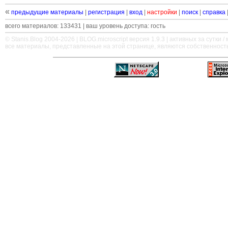
«
предыдущие материалы
|
регистрация
|
вход
|
настройки
|
поиск
|
справка
всего материалов: 133431 | ваш уровень доступа: гость
© Stanis.Blog 2004-2026 |
BLOG.microscript
версия 1.9.3 | активных за сутки / м
все материалы, представленные на этой странице, являются собственност
—
—
—
—
—
—
—
—
—
—
—
—
—
—
—
—
—
—
—
—
—