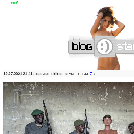
—
—
—
—
—
—
—
—
—
—
—
—
—
—
—
—
—
—
—
—
—
—
ещё!
19.07.2021 21:41 |
сиськи
от
kikos
|
комментарии:
7
↓