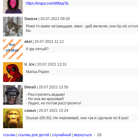
https://imgur.com/WfaajTa
Sousse
|
20.07.2021 09:30
Рожи то какие хитрющщие, явно - дай им волю, они бы её отсо
бы.
akel
|
20.07.2021 11:12
А где пятый?
U_Ice
|
20.07.2021 13:31
Marisa Papen
DimaS
|
20.07.2021 13:50
- Расстрелять ведьму!
- Но она же красивая!
- Ладно, но потом расстрелять!
саныч
|
20.07.2021 15:24
Sousse (09:30), Не переживай, они так и сделали по 8 раз!
ссылка
|
ссылка для детей
|
случайный
|
вернуться
28
↑