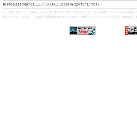
всего материалов: 133436 | ваш уровень доступа: гость
© Stanis.Blog 2004-2026 |
BLOG.microscript
версия 1.9.3 | активных за сутки / м
все материалы, представленные на этой странице, являются собственност
—
—
—
—
—
—
—
—
—
—
—
—
—
—
—
—
—
—
—
—
—