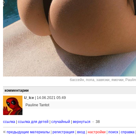
бассейн
,
попа
,
завязки
,
ямочки
,
Paulin
комментарии
U_Ice
|
14.06.2021 05:49
Pauline Tantot
ссылка
|
ссылка для детей
|
случайный
|
вернуться
38
↑
«
предыдущие материалы
|
регистрация
|
вход
|
настройки
|
поиск
|
справка