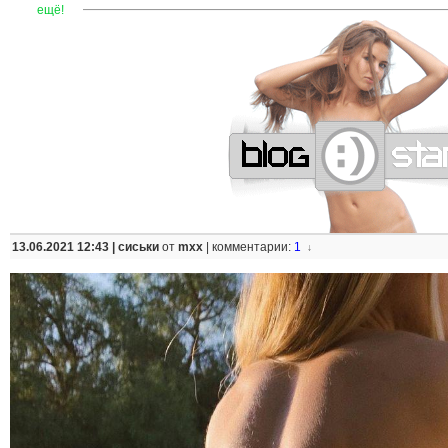
—
—
—
—
—
—
—
—
—
—
—
—
—
—
—
—
—
—
—
—
—
—
ещё!
13.06.2021 12:43 |
сиськи
от
mxx
|
комментарии:
1
↓