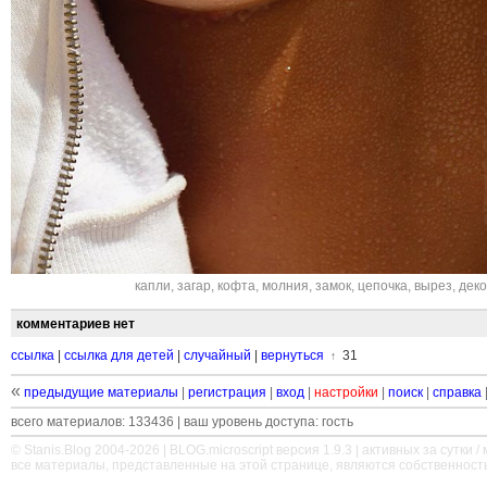
капли
,
загар
,
кофта
,
молния
,
замок
,
цепочка
,
вырез
,
деко
комментариев нет
ссылка
|
ссылка для детей
|
случайный
|
вернуться
31
↑
«
предыдущие материалы
|
регистрация
|
вход
|
настройки
|
поиск
|
справка
всего материалов: 133436 | ваш уровень доступа: гость
© Stanis.Blog 2004-2026 |
BLOG.microscript
версия 1.9.3 | активных за сутки / м
все материалы, представленные на этой странице, являются собственност