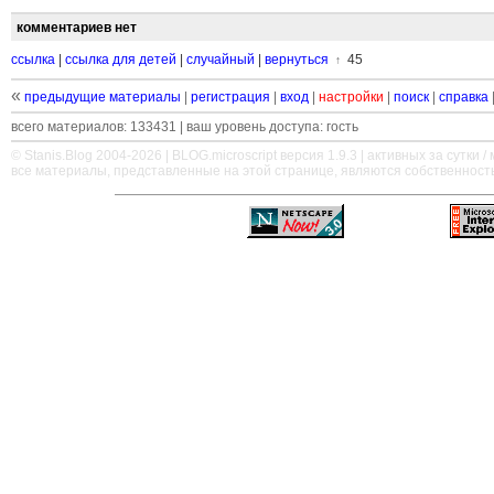
комментариев нет
ссылка
|
ссылка для детей
|
случайный
|
вернуться
45
↑
«
предыдущие материалы
|
регистрация
|
вход
|
настройки
|
поиск
|
справка
всего материалов: 133431 | ваш уровень доступа: гость
© Stanis.Blog 2004-2026 |
BLOG.microscript
версия 1.9.3 | активных за сутки / м
все материалы, представленные на этой странице, являются собственност
—
—
—
—
—
—
—
—
—
—
—
—
—
—
—
—
—
—
—
—
—