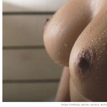
helga lovekaty
,
капли
,
хельга
,
воло