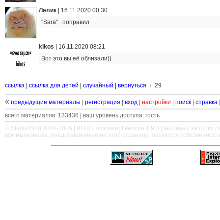
Лелик
|
16.11.2020 00:30
"Sara" . поправил
kikos
|
16.11.2020 08:21
Вот это вы её облизали))
ссылка
|
ссылка для детей
|
случайный
|
вернуться
29
↑
«
предыдущие материалы
|
регистрация
|
вход
|
настройки
|
поиск
|
справка
всего материалов: 133436 | ваш уровень доступа: гость
© Stanis.Blog 2004-2026 |
BLOG.microscript
версия 1.9.3 | активных за сутки / м
все материалы, представленные на этой странице, являются собственност
—
—
—
—
—
—
—
—
—
—
—
—
—
—
—
—
—
—
—
—
—