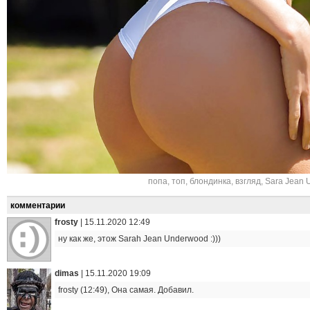
попа
,
топ
,
блондинка
,
взгляд
,
Sara Jean 
комментарии
frosty
|
15.11.2020 12:49
ну как же, этож Sarah Jean Underwood :)))
dimas
|
15.11.2020 19:09
frosty (12:49), Она самая. Добавил.