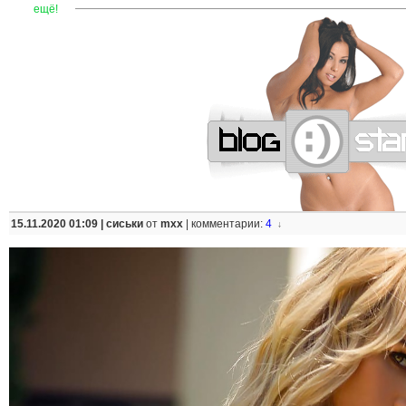
—
—
—
—
—
—
—
—
—
—
—
—
—
—
—
—
—
—
—
—
—
—
ещё!
15.11.2020 01:09 |
сиськи
от
mxx
|
комментарии:
4
↓