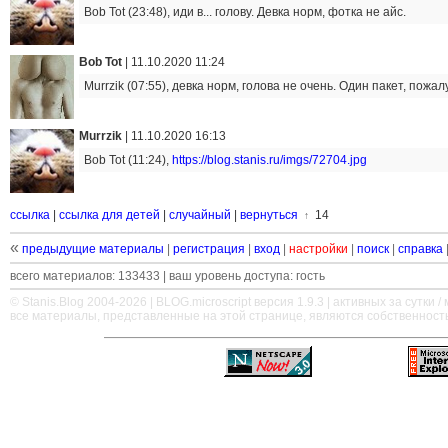
Bob Tot (23:48), иди в... голову. Девка норм, фотка не айс.
Bob Tot
|
11.10.2020 11:24
Murrzik (07:55), девка норм, голова не очень. Один пакет, пожа
Murrzik
|
11.10.2020 16:13
Bob Tot (11:24),
https://blog.stanis.ru/imgs/72704.jpg
ссылка
|
ссылка для детей
|
случайный
|
вернуться
14
↑
«
предыдущие материалы
|
регистрация
|
вход
|
настройки
|
поиск
|
справка
всего материалов: 133433 | ваш уровень доступа: гость
© Stanis.Blog 2004-2026 |
BLOG.microscript
версия 1.9.3 | активных за сутки / м
все материалы, представленные на этой странице, являются собственност
—
—
—
—
—
—
—
—
—
—
—
—
—
—
—
—
—
—
—
—
—