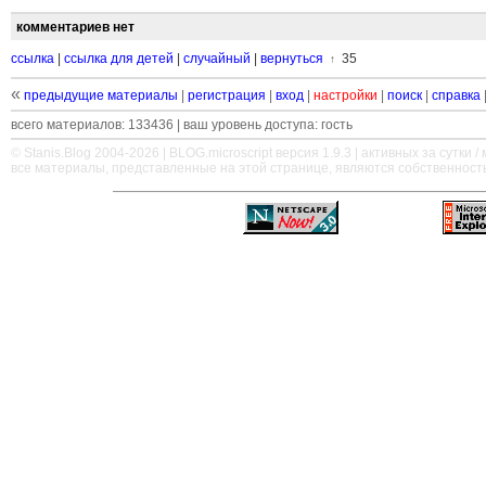
комментариев нет
ссылка
|
ссылка для детей
|
случайный
|
вернуться
35
↑
«
предыдущие материалы
|
регистрация
|
вход
|
настройки
|
поиск
|
справка
всего материалов: 133436 | ваш уровень доступа: гость
© Stanis.Blog 2004-2026 |
BLOG.microscript
версия 1.9.3 | активных за сутки / м
все материалы, представленные на этой странице, являются собственност
—
—
—
—
—
—
—
—
—
—
—
—
—
—
—
—
—
—
—
—
—