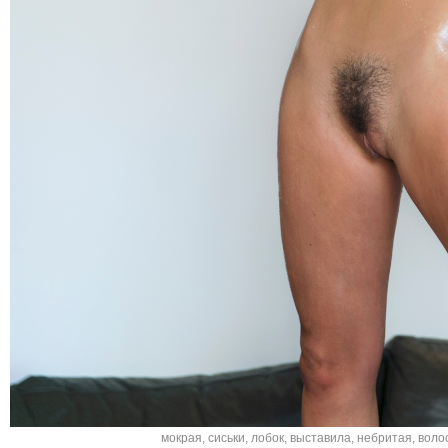
мокрая
,
сиськи
,
лобок
,
выставила
,
небритая
,
воло