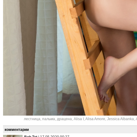
лестница
,
пальма
,
драцена
,
Alisa I
,
Alisa Amore
,
Jessica Albanka
,
комментарии