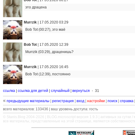
Bob Tot
|
17.05.2020 00:27
это драцена
Murrzik
|
17.05.2020 03:29
Bob Tot (00:27), это маё
Bob Tot
|
17.05.2020 12:39
Murrzik (03:29), драценишь?
Murrzik
|
17.05.2020 16:45
Bob Tot (12:39), постоянно
ссылка
|
ссылка для детей
|
случайный
|
вернуться
31
↑
«
предыдущие материалы
|
регистрация
|
вход
|
настройки
|
поиск
|
справка
всего материалов: 133436 | ваш уровень доступа: гость
© Stanis.Blog 2004-2026 |
BLOG.microscript
версия 1.9.3 | активных за сутки / м
все материалы, представленные на этой странице, являются собственност
—
—
—
—
—
—
—
—
—
—
—
—
—
—
—
—
—
—
—
—
—