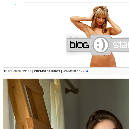
—
—
—
—
—
—
—
—
—
—
—
—
—
—
—
—
—
—
—
—
—
—
ещё!
16.05.2020 19:23 |
сиськи
от
kikos
|
комментарии:
4
↓