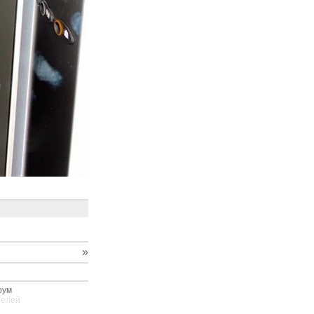
»
рум
телей