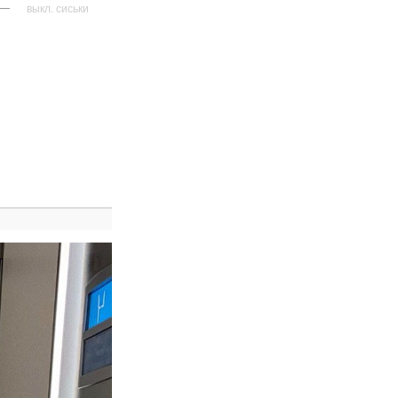
—
выкл. сиськи