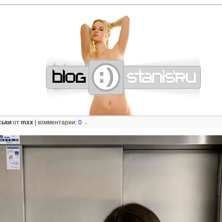
—
—
—
—
—
—
—
—
—
—
—
—
—
—
—
—
—
—
—
—
—
—
—
—
—
—
—
—
ськи
от
mxx
|
комментарии:
0
↓