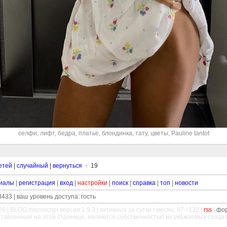
селфи
,
лифт
,
бедра
,
платье
,
блондинка
,
тату
,
цветы
,
Pauline tantot
етей
|
случайный
|
вернуться
19
↑
иалы
|
регистрация
|
вход
|
настройки
|
поиск
|
справка
|
топ
|
новости
433 | ваш уровень доступа: гость
26 |
BLOG.microscript
версия 1.9.3 | активных за сутки / месяц: 87 / 132 |
rss
|
фо
ставленные на этой странице, являются собственностью их уважаемых созда