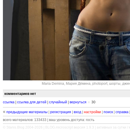
Maria Demina
,
Мария Дёмина
,
photoport
,
шорты
,
джи
комментариев нет
ссылка
|
ссылка для детей
|
случайный
|
вернуться
30
↑
«
предыдущие материалы
|
регистрация
|
вход
|
настройки
|
поиск
|
справка
всего материалов: 133433 | ваш уровень доступа: гость
© Stanis.Blog 2004-2026 |
BLOG.microscript
версия 1.9.3 | активных за сутки / м