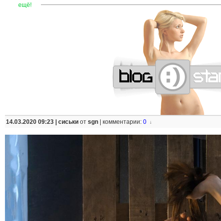
—
—
—
—
—
—
—
—
—
—
—
—
—
—
—
—
—
—
—
—
—
—
ещё!
14.03.2020 09:23 |
сиськи
от
sgn
|
комментарии:
0
↓