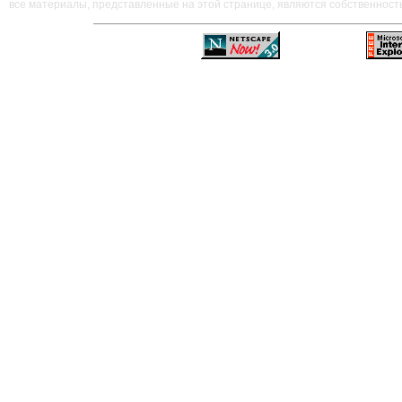
все материалы, представленные на этой странице, являются собственност
—
—
—
—
—
—
—
—
—
—
—
—
—
—
—
—
—
—
—
—
—