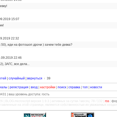
евку!
09.2019 15:07
ик!
09.2019 22:32
4:50), иди на фотошоп дрочи ) зачем тебе девка?
.09.2019 22:46
2), ЗАГС, все дела...
етей
|
случайный
|
вернуться
39
↑
иалы
|
регистрация
|
вход
|
настройки
|
поиск
|
справка
|
топ
|
новости
431 | ваш уровень доступа: гость
26 |
BLOG.microscript
версия 1.9.3 | активных за сутки / месяц: 78 / 132 |
rss
|
фо
ставленные на этой странице, являются собственностью их уважаемых созда
—
—
—
—
—
—
—
—
—
—
—
—
—
—
—
—
—
—
—
—
—
—
—
—
—
—
—
—