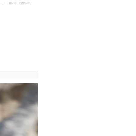
—
выкл. сиськи