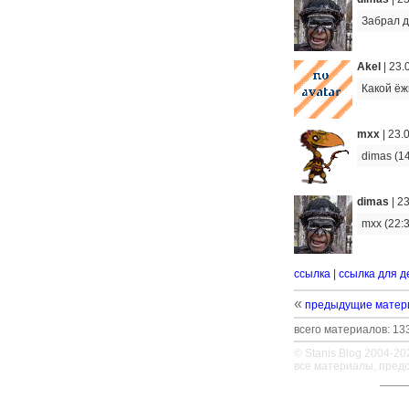
Забрал д
Akel
|
23.
Какой ёж
mxx
|
23.
dimas (1
dimas
|
23
mxx (22:3
ссылка
|
ссылка для д
«
предыдущие матер
всего материалов: 133
© Stanis.Blog 2004-20
все материалы, пред
—
—