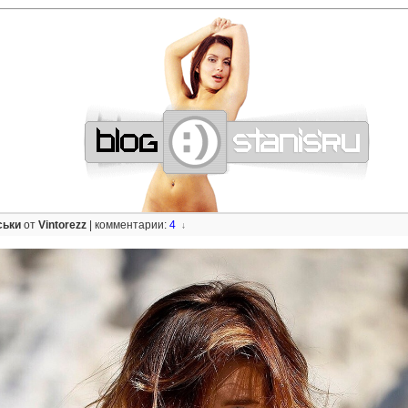
—
—
—
—
—
—
—
—
—
—
—
—
—
—
—
—
—
—
—
—
—
—
—
—
—
—
—
—
ськи
от
Vintorezz
|
комментарии:
4
↓