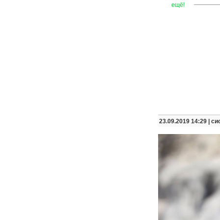
—
—
—
ещё!
23.09.2019 14:29 |
си