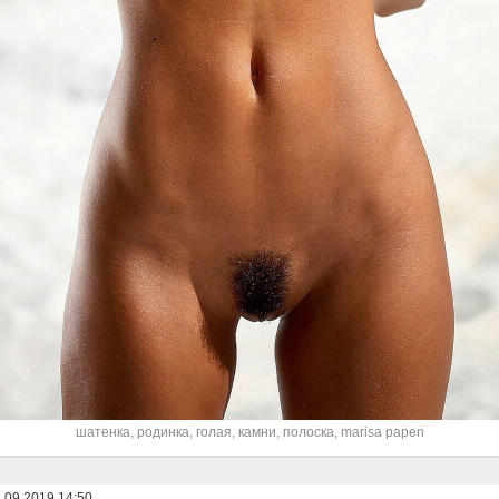
шатенка
,
родинка
,
голая
,
камни
,
полоска
,
marisa papen
.09.2019 14:50