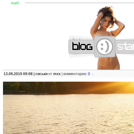
—
—
—
—
—
—
—
—
—
—
—
—
—
—
—
—
—
—
—
—
—
—
ещё!
13.09.2019 09:08 |
сиськи
от
mxx
|
комментарии:
0
↓