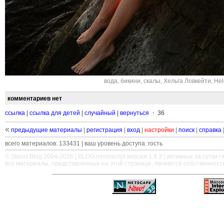
вода
,
бикини
,
скалы
,
Хельга Ловкейти
,
Hel
комментариев нет
ссылка
|
ссылка для детей
|
случайный
|
вернуться
36
↑
«
предыдущие материалы
|
регистрация
|
вход
|
настройки
|
поиск
|
справка
всего материалов: 133431 | ваш уровень доступа: гость
© Stanis.Blog 2004-2026 |
BLOG.microscript
версия 1.9.3 | активных за сутки / м
все материалы, представленные на этой странице, являются собственност
—
—
—
—
—
—
—
—
—
—
—
—
—
—
—
—
—
—
—
—
—