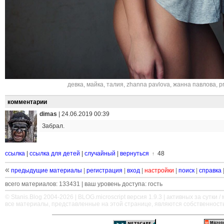
девка
,
майка
,
талия
,
zhanna pavlova
,
жанна павлова
,
p
комментарии
dimas
|
24.06.2019 00:39
Забрал.
ссылка
|
ссылка для детей
|
случайный
|
вернуться
48
↑
«
предыдущие материалы
|
регистрация
|
вход
|
настройки
|
поиск
|
справка
всего материалов: 133431 | ваш уровень доступа: гость
© Stanis.Blog 2004-2026 |
BLOG.microscript
версия 1.9.3 | активных за сутки / м
все материалы, представленные на этой странице, являются собственност
—
—
—
—
—
—
—
—
—
—
—
—
—
—
—
—
—
—
—
—
—