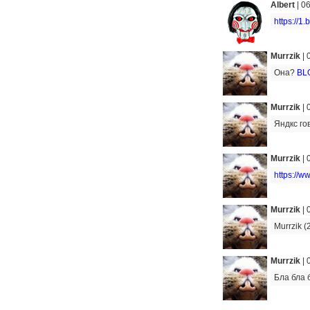
Albert
|
06
https://
Murrzik
|
Она?
BL
Murrzik
|
Яндкс го
Murrzik
|
https://w
Murrzik
|
Murrzik (
Murrzik
|
Бла бла б