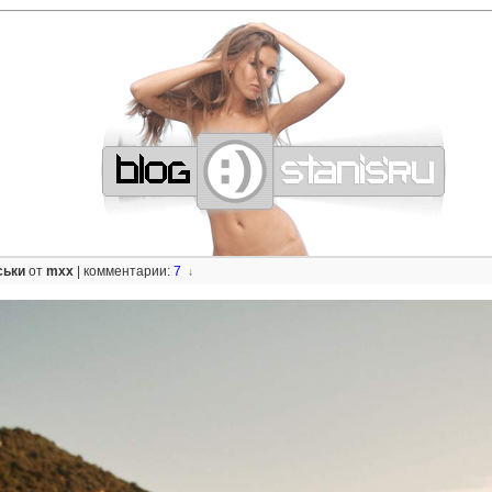
—
—
—
—
—
—
—
—
—
—
—
—
—
—
—
—
—
—
—
—
—
—
—
—
—
—
—
—
ськи
от
mxx
|
комментарии:
7
↓