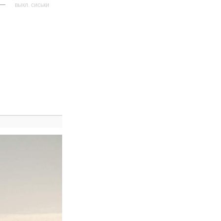
—
выкл. сиськи