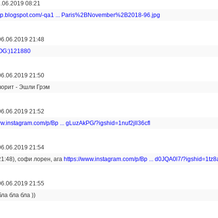
.06.2019 08:21
1.bp.blogspot.com/-qa1 ... Paris%2BNovember%2B2018-96.jpg
06.06.2019 21:48
OG:)121880
06.06.2019 21:50
ворит - Эшли Грэм
06.06.2019 21:52
ww.instagram.com/p/Bp ... gLuzAkPG/?igshid=1nuf2jll36cfl
06.06.2019 21:54
21:48), софи лорен, ага
https://www.instagram.com/p/Bp ... d0JQA0l7/?igshid=1tz
06.06.2019 21:55
ла бла бла ))