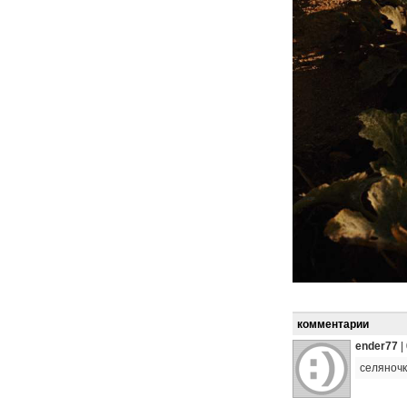
комментарии
ender77
|
селяноч