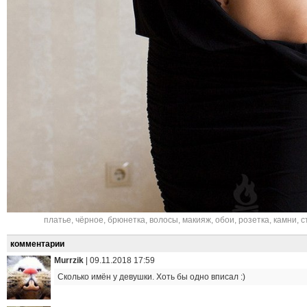
платье
,
чёрное
,
брюнетка
,
волосы
,
макияж
,
обои
,
розетка
,
камни
,
с
комментарии
Murrzik
|
09.11.2018 17:59
Сколько имён у девушки. Хоть бы одно вписал :)