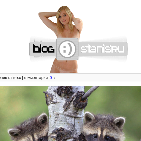
—
—
—
—
—
—
—
—
—
—
—
—
—
—
—
—
—
—
—
—
—
—
—
—
—
—
—
—
очее
от
mxx
|
комментарии:
0
↓