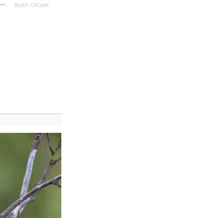
—
выкл. сиськи