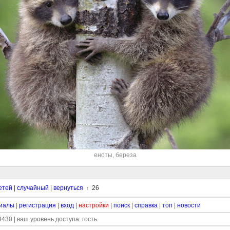
еноты
,
береза
етей
|
случайный
|
вернуться
26
↑
иалы
|
регистрация
|
вход
|
настройки
|
поиск
|
справка
|
топ
|
новости
430 | ваш уровень доступа: гость