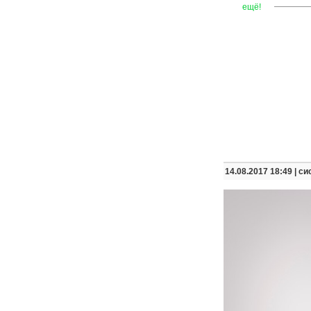
—
—
—
ещё!
14.08.2017 18:49 |
си