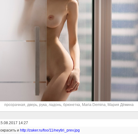
прозрачная
,
дверь
,
рука
,
ладонь
,
брюнетка
,
Maria Demina
,
Мария Дёмина
15.08.2017 14:27
покрасить и
http://zaker.ru/foo/11/neytiri_prev.jpg