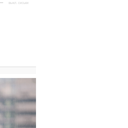
—
выкл. сиськи