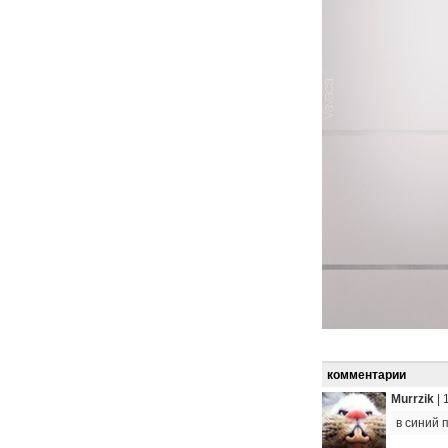
комментарии
Murrzik
|
в синий 