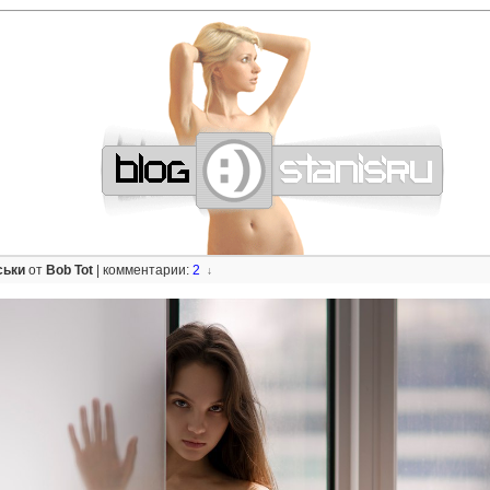
—
—
—
—
—
—
—
—
—
—
—
—
—
—
—
—
—
—
—
—
—
—
—
—
—
—
—
—
ськи
от
Bob Tot
|
комментарии:
2
↓