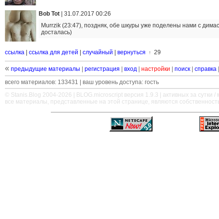
Bob Tot
|
31.07.2017 00:26
Murrzik (23:47), поздняк, обе шкуры уже поделены нами с димас
досталась)
ссылка
|
ссылка для детей
|
случайный
|
вернуться
29
↑
«
предыдущие материалы
|
регистрация
|
вход
|
настройки
|
поиск
|
справка
всего материалов: 133431 | ваш уровень доступа: гость
© Stanis.Blog 2004-2026 |
BLOG.microscript
версия 1.9.3 | активных за сутки / м
все материалы, представленные на этой странице, являются собственност
—
—
—
—
—
—
—
—
—
—
—
—
—
—
—
—
—
—
—
—
—