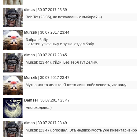
dimas
|
30.07.2017 23:39
Bob Tot (23:35), не пожалеешь о выборе? ;-)
Murrzik
|
30.07.2017 23:44
Забрал бабу.
...отстегнул феньку с пупка, отдал бобу
dimas
|
30.07.2017 23:45
Murrzik (23:44), Уйди. Без тебя тут делим.
Murrzik
|
30.07.2017 23:47
Мутно как-то делите. Я всего лишь внёс ясность, что кому.
Damsel
|
30.07.2017 23:47
многоходовка )
dimas
|
30.07.2017 23:49
Murrzik (23:47), опоздал. Эта недвижимость уже инвентаризи