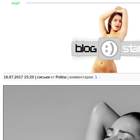
—
—
—
—
—
—
—
—
—
—
—
—
—
—
—
—
—
—
—
—
—
—
ещё!
16.07.2017 15:20 |
сиськи
от
Polina
|
комментарии:
1
↓