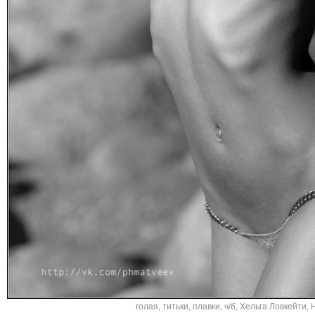
голая
,
титьки
,
плавки
,
ч/б
,
Хельга Ловкейти
,