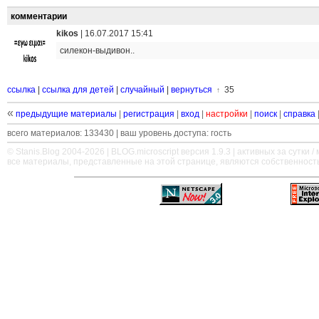
комментарии
kikos
|
16.07.2017 15:41
силекон-выдивон..
ссылка
|
ссылка для детей
|
случайный
|
вернуться
35
↑
«
предыдущие материалы
|
регистрация
|
вход
|
настройки
|
поиск
|
справка
всего материалов: 133430 | ваш уровень доступа: гость
© Stanis.Blog 2004-2026 |
BLOG.microscript
версия 1.9.3 | активных за сутки / м
все материалы, представленные на этой странице, являются собственност
—
—
—
—
—
—
—
—
—
—
—
—
—
—
—
—
—
—
—
—
—