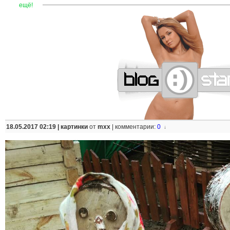
—
—
—
—
—
—
—
—
—
—
—
—
—
—
—
—
—
—
—
—
—
—
ещё!
18.05.2017 02:19 |
картинки
от
mxx
|
комментарии:
0
↓