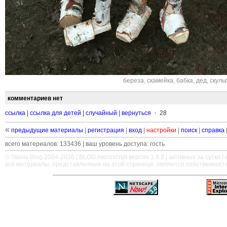
береза
,
скамейка
,
бабка
,
дед
,
скуль
комментариев нет
ссылка
|
ссылка для детей
|
случайный
|
вернуться
28
↑
«
предыдущие материалы
|
регистрация
|
вход
|
настройки
|
поиск
|
справка
всего материалов: 133436 | ваш уровень доступа: гость
© Stanis.Blog 2004-2026 |
BLOG.microscript
версия 1.9.3 | активных за сутки / м
все материалы, представленные на этой странице, являются собственност
—
—
—
—
—
—
—
—
—
—
—
—
—
—
—
—
—
—
—
—
—