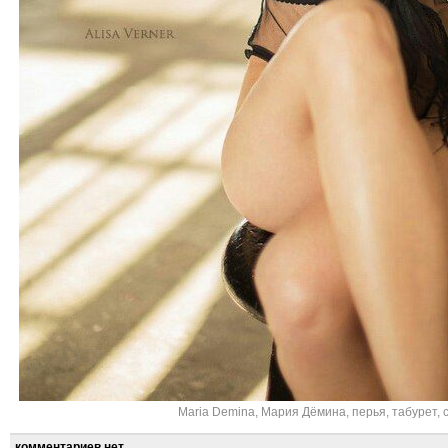
Maria Demina
,
Мария Дёмина
,
перья
,
табурет
,
комментариев нет