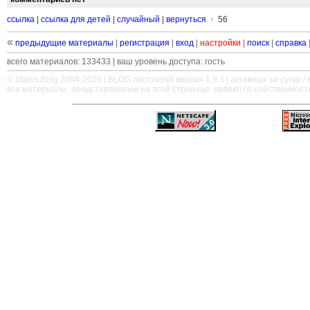
ссылка
|
ссылка для детей
|
случайный
|
вернуться
56
↑
«
предыдущие материалы
|
регистрация
|
вход
|
настройки
|
поиск
|
справка
всего материалов: 133433 | ваш уровень доступа: гость
© Stanis.Blog 2004-2026 |
BLOG.microscript
версия 1.9.3 | активных за сутки / м
все материалы, представленные на этой странице, являются собственност
—
—
—
—
—
—
—
—
—
—
—
—
—
—
—
—
—
—
—
—
—